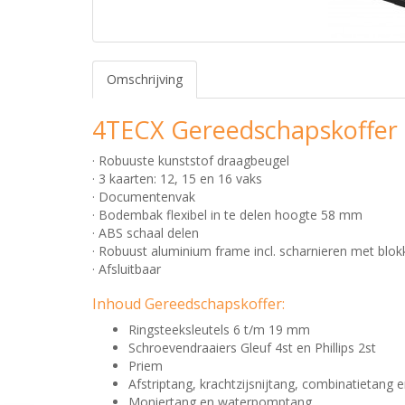
Omschrijving
4TECX Gereedschapskoffer G
· Robuuste kunststof draagbeugel
· 3 kaarten: 12, 15 en 16 vaks
· Documentenvak
· Bodembak flexibel in te delen hoogte 58 mm
· ABS schaal delen
· Robuust aluminium frame incl. scharnieren met bl
· Afsluitbaar
Inhoud Gereedschapskoffer:
Ringsteeksleutels 6 t/m 19 mm
Schroevendraaiers Gleuf 4st en Phillips 2st
Priem
Afstriptang, krachtzijsnijtang, combinatietang 
Moniertang en waterpomptang