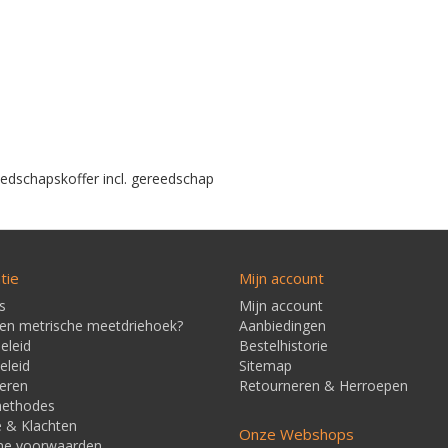
edschapskoffer incl. gereedschap
tie
Mijn account
s
Mijn account
een metrische meetdriehoek?
Aanbiedingen
eleid
Bestelhistorie
eleid
Sitemap
eren
Retourneren & Herroepen
methodes
e & Klachten
Onze Webshops
ne voorwaarden