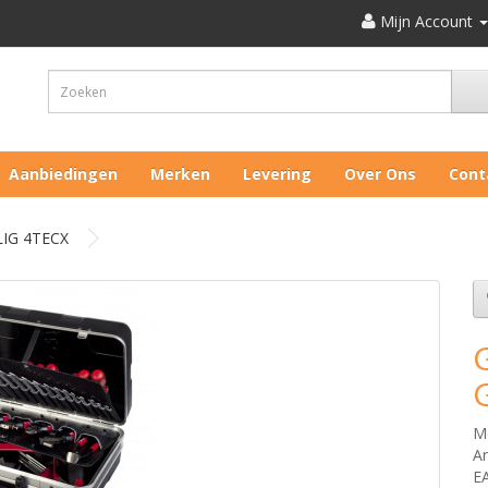
Mijn Account
Aanbiedingen
Merken
Levering
Over Ons
Cont
IG 4TECX
M
Ar
E