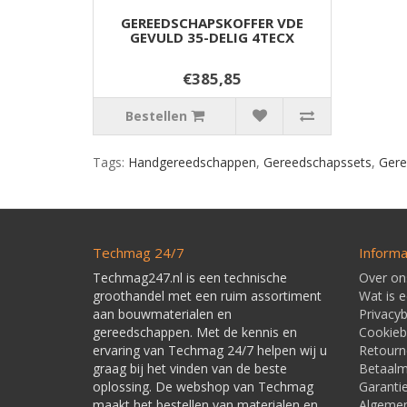
GEREEDSCHAPSKOFFER VDE
GEVULD 35-DELIG 4TECX
€385,85
Bestellen
Tags:
Handgereedschappen
,
Gereedschapssets
,
Gere
Techmag 24/7
Informa
Techmag247.nl is een technische
Over on
groothandel met een ruim assortiment
Wat is 
aan bouwmaterialen en
Privacyb
gereedschappen. Met de kennis en
Cookieb
ervaring van Techmag 24/7 helpen wij u
Retourn
graag bij het vinden van de beste
Betaal
oplossing. De webshop van Techmag
Garanti
maakt het bestellen van materialen en
Algeme