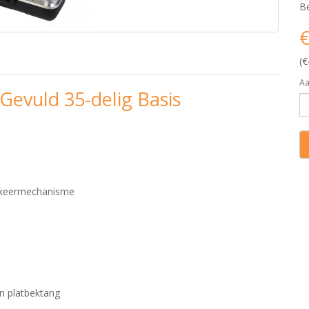
Be
€
(€
Aa
evuld 35-delig Basis
okkeermechanisme
en platbektang