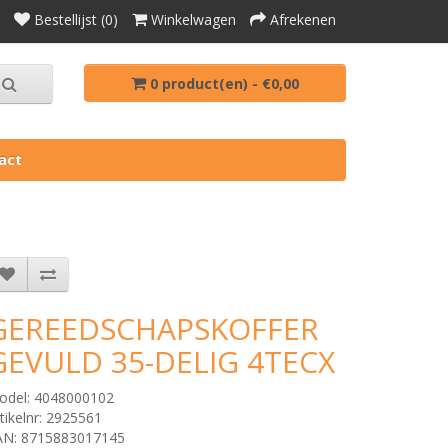
Bestellijst (0)
Winkelwagen
Afrekenen
0 product(en) - €0,00
act
GEREEDSCHAPSKOFFER
GEVULD 35-DELIG 4TECX
odel: 4048000102
tikelnr: 2925561
AN: 8715883017145