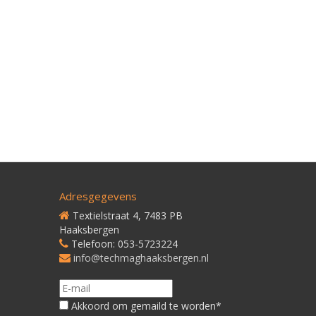
Adresgegevens
Textielstraat 4, 7483 PB
Haaksbergen
Telefoon: 053-5723224
info@techmaghaaksbergen.nl
Akkoord om gemaild te worden*