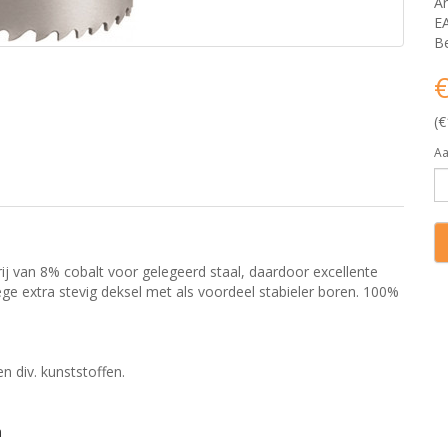
Ar
E
Be
€
(€
Aa
j van 8% cobalt voor gelegeerd staal, daardoor excellente
ege extra stevig deksel met als voordeel stabieler boren. 100%
en div. kunststoffen.
n