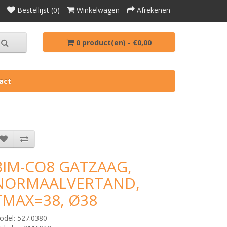
Bestellijst (0)
Winkelwagen
Afrekenen
0 product(en) - €0,00
act
BIM-CO8 GATZAAG,
NORMAALVERTAND,
TMAX=38, Ø38
odel: 527.0380