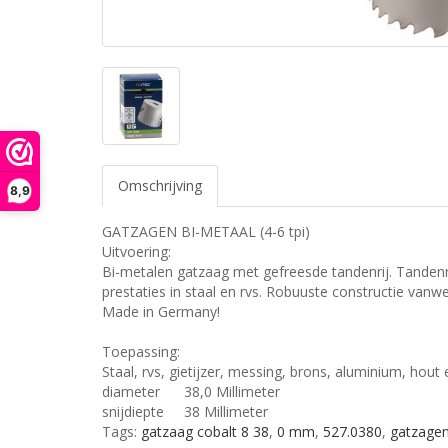
Omschrijving
8,9
GATZAGEN BI-METAAL (4-6 tpi)
Uitvoering:
Bi-metalen gatzaag met gefreesde tandenrij. Tandenri
prestaties in staal en rvs. Robuuste constructie vanw
Made in Germany!
Toepassing:
Staal, rvs, gietijzer, messing, brons, aluminium, hout 
diameter
38,0 Millimeter
snijdiepte
38 Millimeter
Tags:
gatzaag cobalt 8 38
,
0 mm
,
527.0380
,
gatzage