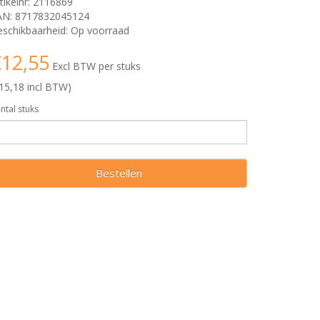
tikelnr: 2116869
AN: 8717832045124
schikbaarheid: Op voorraad
12,55
Excl BTW per stuks
15,18 incl BTW)
ntal stuks
Bestellen