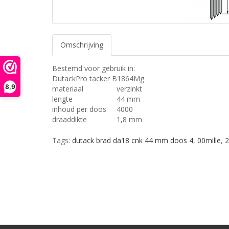
Omschrijving
Bestemd voor gebruik in:
DutackPro tacker B1864Mg
8,9
materiaal
verzinkt
lengte
44 mm
inhoud per doos
4000
draaddikte
1,8 mm
Tags:
dutack brad da18 cnk 44 mm doos 4
,
00mille
,
2