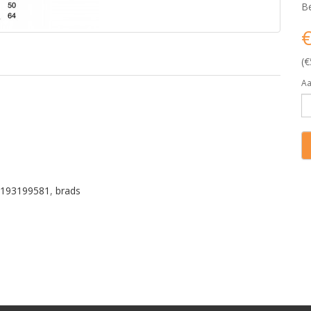
Be
€
(€
Aa
193199581
,
brads