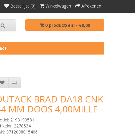
Bestellijst (0)
Winkelwagen
Afrekenen
0 product(en) - €0,00
act
DUTACK BRAD DA18 CNK
44 MM DOOS 4,00MILLE
odel: 2193199581
tikelnr: 2278534
AN: 8712008015406