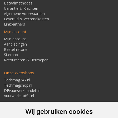
Betaalmethodes
Garantie & Klachten
Algemene voorwaarden
Levertijd & Verzendkosten
Linkpartners
Mijn account
Mijn account
Aanbiedingen
Bestelhistorie
Sitemap
Retourneren & Herroepen
Onze Webshops
Techmag247.nl
Techmagshop.nl
DEvuurwerkhandel.nl
Vuurwerkstaffel.nl
Adresgegevens
Wij gebruiken cookies
Textielstraat 4, 7483 PB Haaksbergen
Telefoon: 053-5723224