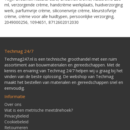
ml
,
verzorgende crème
,
handcrème werkplaats
,
huidverzorging
werk
,
parfumvrije crème
,
siliconenvrije crème
,
kleurstofvrije
crème
,
crème voor alle huidtypen
,
persoonlijke verzorging
,
2049000256
,
1094651
,
8712602012030
Techmag 24/7
Techmag247.nl is een technische groothandel met een ruim
assortiment aan bouwmaterialen en gereedschappen. Met de
kennis en ervaring van Techmag 24/7 helpen wij u graag bij het
vinden van de beste oplossing. De webshop van Techmag
maakt het bestellen van materialen en gereedschappen snel en
eenvoudig.
Informatie
Over ons
Wat is een metrische meetdriehoek?
Privacybeleid
Cookiebeleid
Retourneren