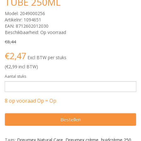
TUBE 250ML
Model: 2049000256
Artikelnr: 1094651
EAN: 8712602012030
Beschikbaarheid: Op voorraad
€8,44
€2,47
Excl BTW per stuks
(€2,99 incl BTW)
Aantal stuks
8 op vooraad Op = Op
Bestellen
Tags:
Dreumex Natural Care
,
Dreumex crème
,
huidcrème 250