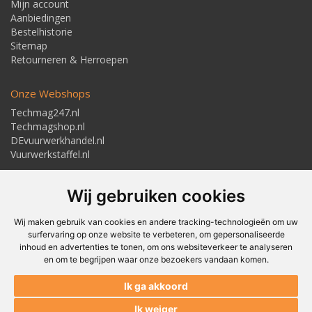
Mijn account
Aanbiedingen
Bestelhistorie
Sitemap
Retourneren & Herroepen
Onze Webshops
Techmag247.nl
Techmagshop.nl
DEvuurwerkhandel.nl
Vuurwerkstaffel.nl
Adresgegevens
Wij gebruiken cookies
Textielstraat 4, 7483 PB Haaksbergen
Telefoon: 053-5723224
info@techmaghaaksbergen.nl
Wij maken gebruik van cookies en andere tracking-technologieën om uw
surfervaring op onze website te verbeteren, om gepersonaliseerde
inhoud en advertenties te tonen, om ons websiteverkeer te analyseren
en om te begrijpen waar onze bezoekers vandaan komen.
Akkoord om gemaild te worden*
Ik ga akkoord
Akkoord met ons
Privacybeleid*
Ik weiger