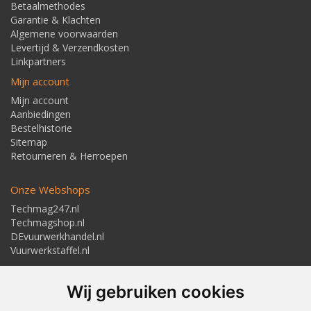
Betaalmethodes
Garantie & Klachten
Algemene voorwaarden
Levertijd & Verzendkosten
Linkpartners
Mijn account
Mijn account
Aanbiedingen
Bestelhistorie
Sitemap
Retourneren & Herroepen
Onze Webshops
Techmag247.nl
Techmagshop.nl
DEvuurwerkhandel.nl
Vuurwerkstaffel.nl
Adresgegevens
Wij gebruiken cookies
Textielstraat 4, 7483 PB Haaksbergen
Telefoon: 053-5723224