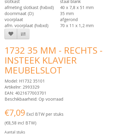
slotkast
staal blank
afmeting slotkast (hxbxd)
40 x 7,8 x 51 mm
doornmaat (D)
35 mm
voorplaat
afgerond
afm. voorplaat (hxbxd)
70 x 11 x 1,2 mm
1732 35 MM - RECHTS -
INSTEEK KLAVIER
MEUBELSLOT
Model: H1732 35101
Artikelnr: 2993329
EAN: 4021677003701
Beschikbaarheid: Op voorraad
€7,09
Excl BTW per stuks
(€8,58 incl BTW)
Aantal stuks