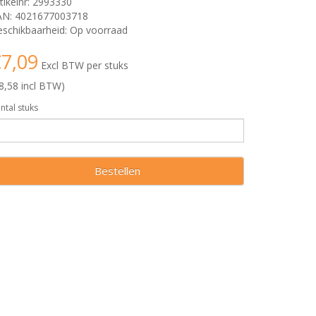
tikelnr: 2993330
AN: 4021677003718
schikbaarheid: Op voorraad
7,09
Excl BTW per stuks
8,58 incl BTW)
ntal stuks
Bestellen