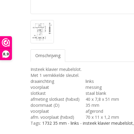
8,9
Omschrijving
Insteek klavier meubelslot.
Met 1 vernikkelde sleutel.
draairichting
links
voorplaat
messing
slotkast
staal blank
afmeting slotkast (hxbxd)
40 x 7,8 x 51 mm
doornmaat (D)
35 mm
voorplaat
afgerond
afm. voorplaat (hxbxd)
70 x 11 x 1,2 mm
Tags:
1732 35 mm - links - insteek klavier meubelslot