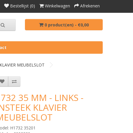
Bestellijst (0)
Winkelwagen
Afrekenen
0 product(en) - €0,00
act
K KLAVIER MEUBELSLOT
1732 35 MM - LINKS -
INSTEEK KLAVIER
MEUBELSLOT
odel: H1732 35201