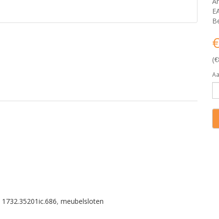
Ar
E
Be
€
(€
Aa
,
1732.35201ic.686
,
meubelsloten