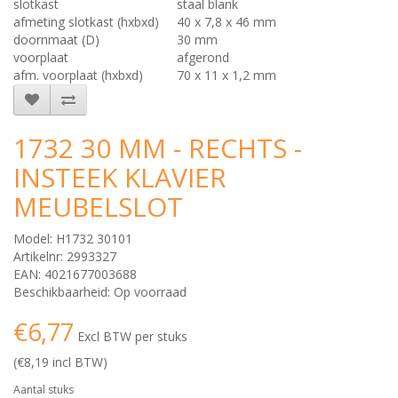
slotkast
staal blank
afmeting slotkast (hxbxd)
40 x 7,8 x 46 mm
doornmaat (D)
30 mm
voorplaat
afgerond
afm. voorplaat (hxbxd)
70 x 11 x 1,2 mm
1732 30 MM - RECHTS -
INSTEEK KLAVIER
MEUBELSLOT
Model: H1732 30101
Artikelnr: 2993327
EAN: 4021677003688
Beschikbaarheid: Op voorraad
€6,77
Excl BTW per stuks
(€8,19 incl BTW)
Aantal stuks