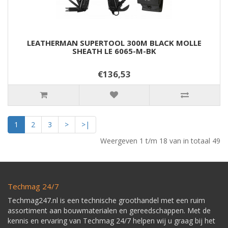
LEATHERMAN SUPERTOOL 300M BLACK MOLLE
SHEATH LE 6065-M-BK
€136,53
1
2
3
>
>|
Weergeven 1 t/m 18 van in totaal 49
Techmag 24/7
Techmag247.nl is een technische groothandel met een ruim
assortiment aan bouwmaterialen en gereedschappen. Met de
kennis en ervaring van Techmag 24/7 helpen wij u graag bij het