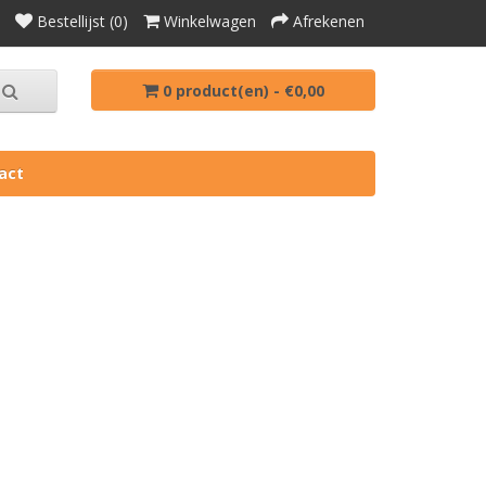
Bestellijst (0)
Winkelwagen
Afrekenen
0 product(en) - €0,00
act