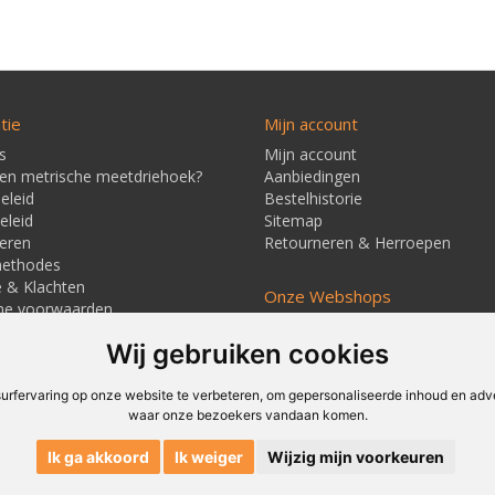
tie
Mijn account
s
Mijn account
een metrische meetdriehoek?
Aanbiedingen
eleid
Bestelhistorie
eleid
Sitemap
eren
Retourneren & Herroepen
methodes
e & Klachten
Onze Webshops
ne voorwaarden
Techmag247.nl
jd & Verzendkosten
Wij gebruiken cookies
Techmagshop.nl
ners
DEvuurwerkhandel.nl
Vuurwerkstaffel.nl
rfervaring op onze website te verbeteren, om gepersonaliseerde inhoud en adver
waar onze bezoekers vandaan komen.
Ik ga akkoord
Ik weiger
Wijzig mijn voorkeuren
© Techmag - Textielstraat 4, 7483 PB Haaksbergen, Nederland