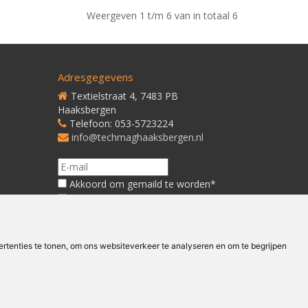
Weergeven 1 t/m 6 van in totaal 6
Adresgegevens
Textielstraat 4, 7483 PB
Haaksbergen
Telefoon: 053-5723224
info@techmaghaaksbergen.nl
Akkoord om gemaild te worden*
Akkoord met ons
Privacybeleid*
tenties te tonen, om ons websiteverkeer te analyseren en om te begrijpen