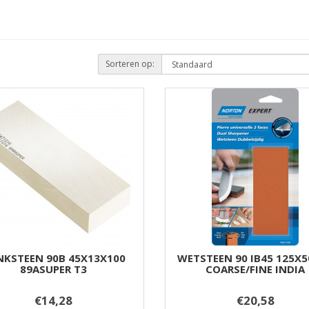
Sorteren op:
NKSTEEN 90B 45X13X100
WETSTEEN 90 IB45 125X
89ASUPER T3
COARSE/FINE INDIA
€14,28
€20,58