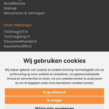
Bestelhistorie
Sitemap
Retourneren & Herroepen
Onze Webshops
Techmag247.nl
Techmagshop.nl
DEvuurwerkhandel.nl
Vuurwerkstaffel.nl
Adresgegevens
Wij gebruiken cookies
Textielstraat 4, 7483 PB Haaksbergen
Telefoon: 053-5723224
info@techmaghaaksbergen.nl
Wij maken gebruik van cookies en andere tracking-technologieën om uw
surfervaring op onze website te verbeteren, om gepersonaliseerde
inhoud en advertenties te tonen, om ons websiteverkeer te analyseren
en om te begrijpen waar onze bezoekers vandaan komen.
Akkoord om gemaild te worden*
Ik ga akkoord
Akkoord met ons
Privacybeleid*
Ik weiger
Wijzig mijn voorkeuren