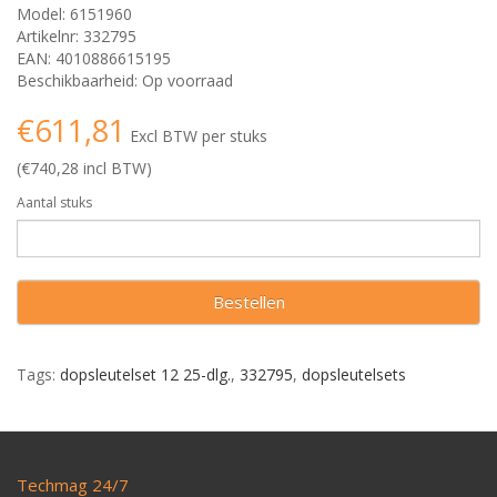
Model: 6151960
Artikelnr: 332795
EAN: 4010886615195
Beschikbaarheid: Op voorraad
€611,81
Excl BTW per stuks
(€740,28 incl BTW)
Aantal stuks
Bestellen
Tags:
dopsleutelset 12 25-dlg.
,
332795
,
dopsleutelsets
Techmag 24/7