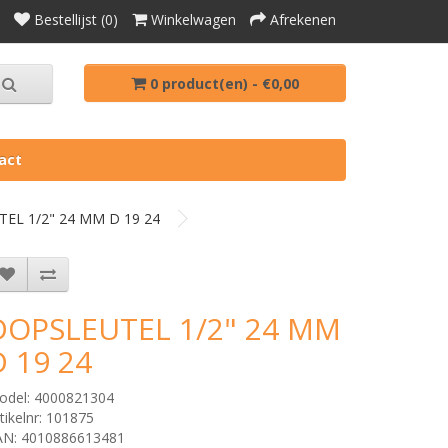
Bestellijst (0)
Winkelwagen
Afrekenen
0 product(en) - €0,00
act
EL 1/2" 24 MM D 19 24
DOPSLEUTEL 1/2" 24 MM
D 19 24
odel: 4000821304
tikelnr: 101875
AN: 4010886613481