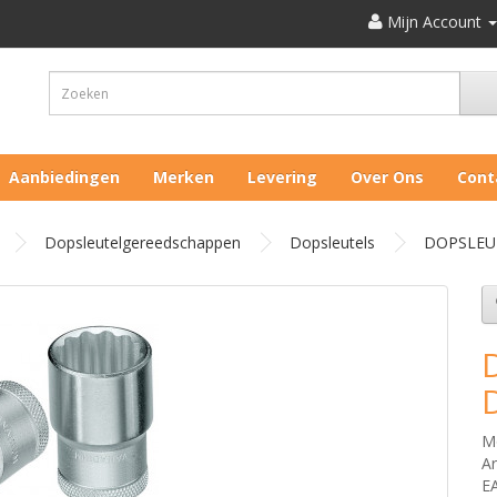
Mijn Account
Aanbiedingen
Merken
Levering
Over Ons
Cont
Dopsleutelgereedschappen
Dopsleutels
DOPSLEUT
M
Ar
E