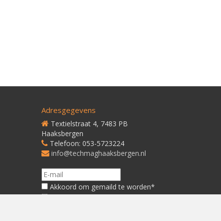
Adresgegevens
Textielstraat 4, 7483 PB
Haaksbergen
Telefoon: 053-5723224
info@techmaghaaksbergen.nl
Akkoord om gemaild te worden*
Akkoord met ons
Privacybeleid*