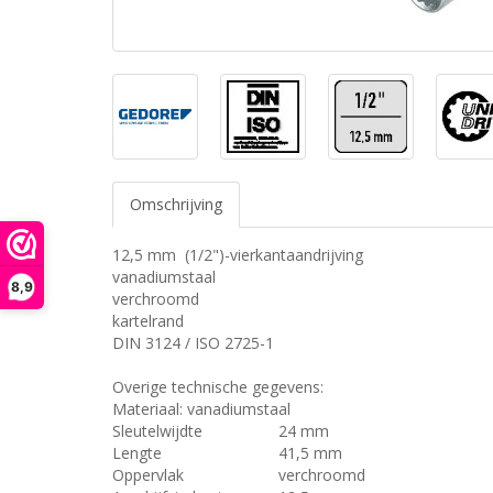
Omschrijving
12,5 mm (1/2")-vierkantaandrijving
vanadiumstaal
8,9
verchroomd
kartelrand
DIN 3124 / ISO 2725-1
Overige technische gegevens:
Materiaal: vanadiumstaal
Sleutelwijdte
24 mm
Lengte
41,5 mm
Oppervlak
verchroomd