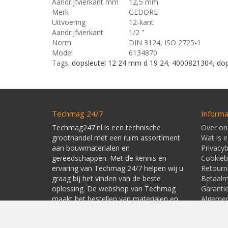
Aandrijfvierkant mm
12,5 mm
Merk
GEDORE
Uitvoering
12-kant
Aandrijfvierkant
1/2 "
Norm
DIN 3124, ISO 2725-1
Model
6134870
Tags:
dopsleutel 12 24 mm d 19 24
,
4000821304
,
dop
Techmag 24/7
Informa
Techmag247.nl is een technische
Over on
groothandel met een ruim assortiment
Wat is 
aan bouwmaterialen en
Privacyb
gereedschappen. Met de kennis en
Cookieb
ervaring van Techmag 24/7 helpen wij u
Retourn
graag bij het vinden van de beste
Betaal
oplossing. De webshop van Techmag
Garanti
maakt het bestellen van materialen en
Algeme
gereedschappen snel en eenvoudig.
Leverti
Linkpart