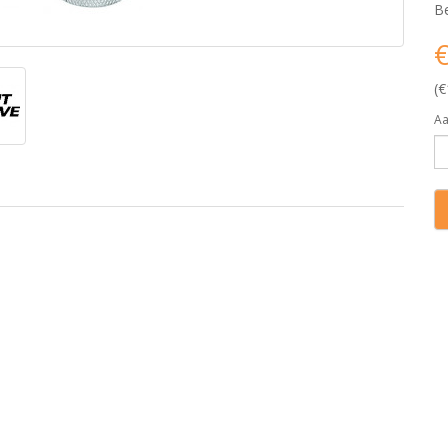
Be
€
(€
Aa