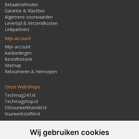
Betaalmethodes
Garantie & Klachten
Algemene voorwaarden
Levertijd & Verzendkosten
Linkpartners
Mijn account
Mijn account
Aanbiedingen
Bestelhistorie
Sitemap
Retourneren & Herroepen
Onze Webshops
Techmag247.nl
Techmagshop.nl
DEvuurwerkhandel.nl
Vuurwerkstaffel.nl
Adresgegevens
Wij gebruiken cookies
Textielstraat 4, 7483 PB Haaksbergen
Telefoon: 053-5723224