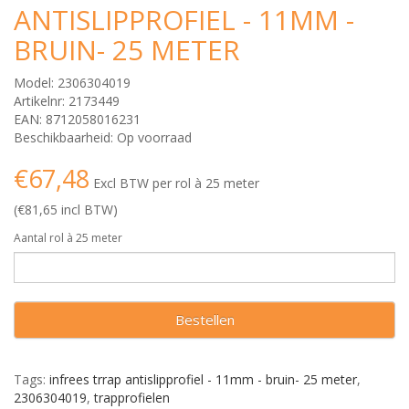
ANTISLIPPROFIEL - 11MM -
BRUIN- 25 METER
Model: 2306304019
Artikelnr: 2173449
EAN: 8712058016231
Beschikbaarheid: Op voorraad
€67,48
Excl BTW per rol à 25 meter
(€81,65 incl BTW)
Aantal rol à 25 meter
Bestellen
Tags:
infrees trrap antislipprofiel - 11mm - bruin- 25 meter
,
2306304019
,
trapprofielen