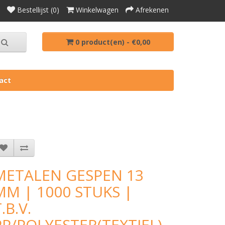
Bestellijst (0)
Winkelwagen
Afrekenen
0 product(en) - €0,00
act
METALEN GESPEN 13
MM | 1000 STUKS |
.B.V.
PP/POLYESTER(TEXTIEL)