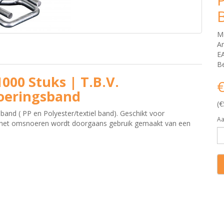
M
Ar
E
Be
00 Stuks | T.B.V.
€
oeringsband
(€
nd ( PP en Polyester/textiel band). Geschikt voor
Aa
het omsnoeren wordt doorgaans gebruik gemaakt van een