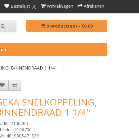
Bestellijst (0)
Winkelwagen
Afrekenen
0 product(en) - €0,00
act
ING, BINNENDRAAD 1 1/4"
GEKA SNELKOPPELING,
BINNENDRAAD 1 1/4"
odel: 2106700
tikelnr: 2106700
AN: 4019305471329