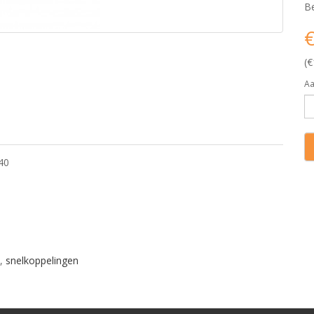
Be
€
(€
Aa
40
,
snelkoppelingen