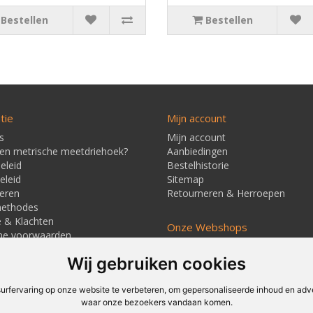
Bestellen
Bestellen
tie
Mijn account
s
Mijn account
een metrische meetdriehoek?
Aanbiedingen
eleid
Bestelhistorie
eleid
Sitemap
eren
Retourneren & Herroepen
methodes
e & Klachten
Onze Webshops
ne voorwaarden
Techmag247.nl
jd & Verzendkosten
Wij gebruiken cookies
Techmagshop.nl
ners
DEvuurwerkhandel.nl
Vuurwerkstaffel.nl
rfervaring op onze website te verbeteren, om gepersonaliseerde inhoud en adver
waar onze bezoekers vandaan komen.