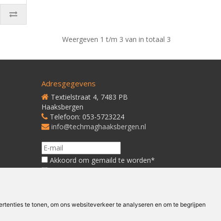
Weergeven 1 t/m 3 van in totaal 3
Adresgegevens
Textielstraat 4, 7483 PB
Haaksbergen
Telefoon: 053-5723224
info@techmaghaaksbergen.nl
Akkoord om gemaild te worden*
Akkoord met ons
Privacybeleid*
tenties te tonen, om ons websiteverkeer te analyseren en om te begrijpen