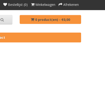
Bestellijst (0)
Winkelwagen
Afrekenen
0 product(en) - €0,00
act