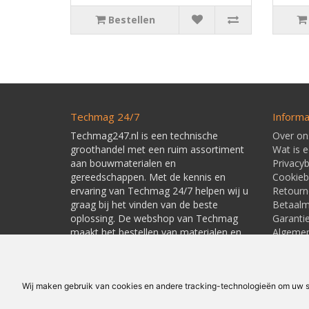
Bestellen
Techmag 24/7
Informa
Techmag247.nl is een technische
Over on
groothandel met een ruim assortiment
Wat is 
aan bouwmaterialen en
Privacyb
gereedschappen. Met de kennis en
Cookieb
ervaring van Techmag 24/7 helpen wij u
Retourn
graag bij het vinden van de beste
Betaal
oplossing. De webshop van Techmag
Garanti
maakt het bestellen van materialen en
Algeme
gereedschappen snel en eenvoudig.
Leverti
Linkpart
Wij maken gebruik van cookies en andere tracking-technologieën om uw su