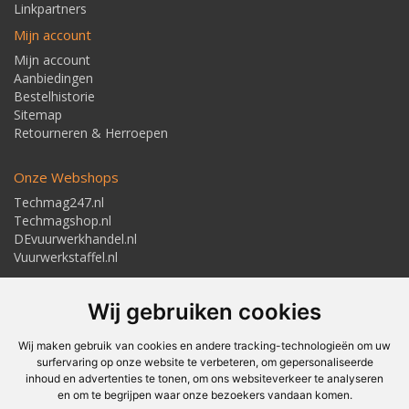
Linkpartners
Mijn account
Mijn account
Aanbiedingen
Bestelhistorie
Sitemap
Retourneren & Herroepen
Onze Webshops
Techmag247.nl
Techmagshop.nl
DEvuurwerkhandel.nl
Vuurwerkstaffel.nl
Adresgegevens
Wij gebruiken cookies
Textielstraat 4, 7483 PB Haaksbergen
Telefoon: 053-5723224
info@techmaghaaksbergen.nl
Wij maken gebruik van cookies en andere tracking-technologieën om uw
surfervaring op onze website te verbeteren, om gepersonaliseerde
inhoud en advertenties te tonen, om ons websiteverkeer te analyseren
en om te begrijpen waar onze bezoekers vandaan komen.
Akkoord om gemaild te worden*