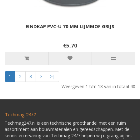
EINDKAP PVC-U 70 MM LIJMMOF GRIJS
€5,70
1
2
3
>
>|
Weergeven 1 t/m 18 van in totaal 40
Techmag 24/7
Techmag247.nl is een technische groothandel met een ruim
assortiment aan bouwmaterialen en gereedschappen. Met de
kennis en ervaring van Techmag 24/7 helpen wij u graag bij het