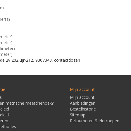
e)
Hertz)
imeter)
imeter)
limeter)
imeter)
de 2v 202 ujr-212
,
9307343
,
contactdozen
tie
Mijn account
s
Mijn account
een metrische meetdriehoek?
Aanbiedingen
eleid
Bestelhistorie
eleid
Sitemap
eren
Retourneren & Herroepen
methodes