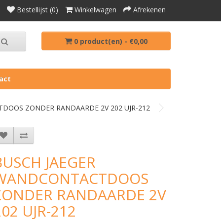
Bestellijst (0)
Winkelwagen
Afrekenen
0 product(en) - €0,00
act
DOOS ZONDER RANDAARDE 2V 202 UJR-212
BUSCH JAEGER
WANDCONTACTDOOS
ZONDER RANDAARDE 2V
202 UJR-212