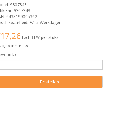
odel: 9307343
tikelnr: 9307343
AN: 6438199005362
schikbaarheid: +/- 5 Werkdagen
17,26
Excl BTW per stuks
20,88 incl BTW)
ntal stuks
Bestellen