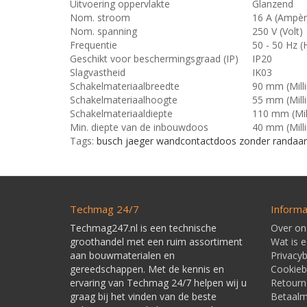
Uitvoering oppervlakte
Glanzend
Nom. stroom
16 A (Ampèr
Nom. spanning
250 V (Volt)
Frequentie
50 - 50 Hz (
Geschikt voor beschermingsgraad (IP)
IP20
Slagvastheid
IK03
Schakelmateriaalbreedte
90 mm (Mill
Schakelmateriaalhoogte
55 mm (Mill
Schakelmateriaaldiepte
110 mm (Mil
Min. diepte van de inbouwdoos
40 mm (Mill
Tags:
busch jaeger wandcontactdoos zonder randaar
Techmag 24/7
Informa
Techmag247.nl is een technische
Over on
groothandel met een ruim assortiment
Wat is 
aan bouwmaterialen en
Privacyb
gereedschappen. Met de kennis en
Cookieb
ervaring van Techmag 24/7 helpen wij u
Retourn
graag bij het vinden van de beste
Betaal