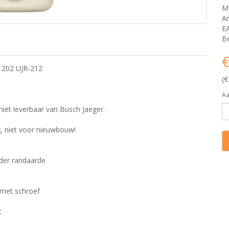
M
Ar
E
Be
€
 202 UJR-212
(€
Aa
niet leverbaar van Busch Jaeger.
g, niet voor nieuwbouw!
der randaarde
 met schroef
t