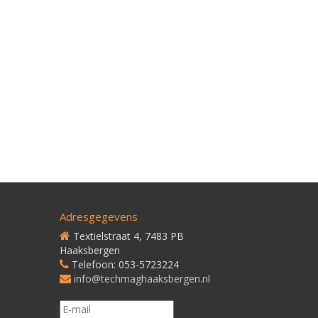
Adresgegevens
Textielstraat 4, 7483 PB
Haaksbergen
Telefoon: 053-5723224
info@techmaghaaksbergen.nl