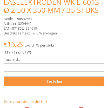
LASELEKTRODEN WK E 6013
Ø 2.50 X 350 MM / 35 STUKS
Model: 190532461
Artikelnr: 3254440
EAN: 8718524324619
Beschikbaarheid: +/- 5 Werkdagen
€16,29
Excl BTW per stuks
(€19,71 incl BTW)
Aantal stuks
Bestellen
Gerelateerde producten