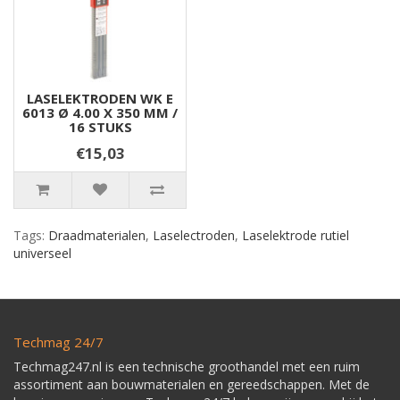
LASELEKTRODEN WK E
6013 Ø 4.00 X 350 MM /
16 STUKS
€15,03
Tags:
Draadmaterialen
,
Laselectroden
,
Laselektrode rutiel
universeel
Techmag 24/7
Techmag247.nl is een technische groothandel met een ruim
assortiment aan bouwmaterialen en gereedschappen. Met de