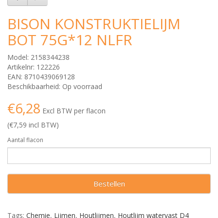
BISON KONSTRUKTIELIJM
BOT 75G*12 NLFR
Model: 2158344238
Artikelnr: 122226
EAN: 8710439069128
Beschikbaarheid: Op voorraad
€6,28
Excl BTW per flacon
(€7,59 incl BTW)
Aantal flacon
Bestellen
Tags:
Chemie
,
Lijmen
,
Houtlijmen
,
Houtlijm watervast D4