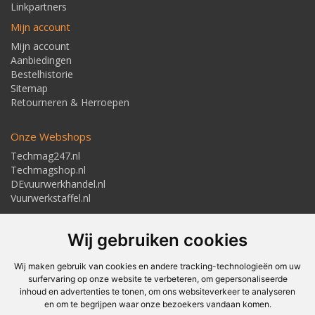
Linkpartners
Mijn account
Mijn account
Aanbiedingen
Bestelhistorie
Sitemap
Retourneren & Herroepen
Onze Webshops
Techmag247.nl
Techmagshop.nl
DEvuurwerkhandel.nl
Vuurwerkstaffel.nl
Adresgegevens
Wij gebruiken cookies
Textielstraat 4, 7483 PB Haaksbergen
Telefoon: 053-5723224
info@techmaghaaksbergen.nl
Wij maken gebruik van cookies en andere tracking-technologieën om uw
surfervaring op onze website te verbeteren, om gepersonaliseerde
inhoud en advertenties te tonen, om ons websiteverkeer te analyseren
en om te begrijpen waar onze bezoekers vandaan komen.
Akkoord om gemaild te worden*