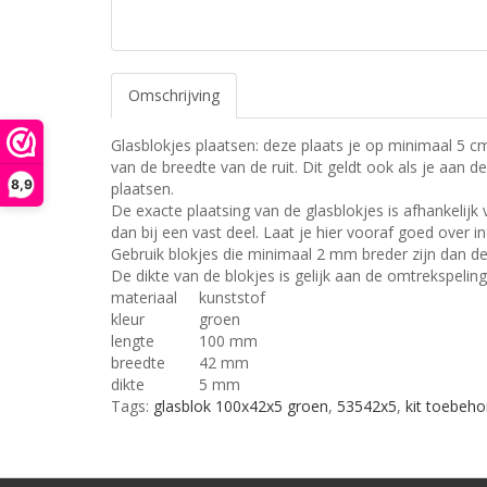
Omschrijving
Glasblokjes plaatsen: deze plaats je op minimaal 5 c
van de breedte van de ruit. Dit geldt ook als je aan d
8,9
plaatsen.
De exacte plaatsing van de glasblokjes is afhankelijk v
dan bij een vast deel. Laat je hier vooraf goed over i
Gebruik blokjes die minimaal 2 mm breder zijn dan de d
De dikte van de blokjes is gelijk aan de omtrekspeling 
materiaal
kunststof
kleur
groen
lengte
100 mm
breedte
42 mm
dikte
5 mm
Tags:
glasblok 100x42x5 groen
,
53542x5
,
kit toebeho