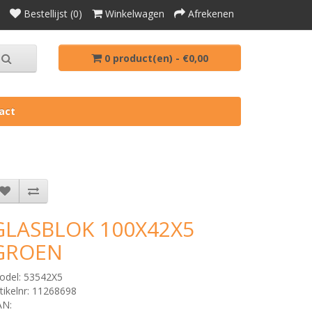
Bestellijst (0)
Winkelwagen
Afrekenen
0 product(en) - €0,00
act
GLASBLOK 100X42X5
GROEN
odel: 53542X5
tikelnr: 11268698
AN: