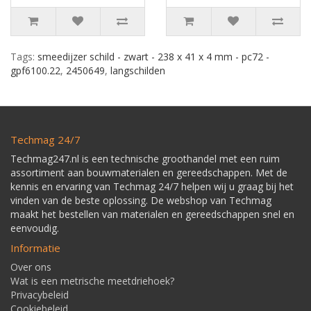
Tags:
smeedijzer schild - zwart - 238 x 41 x 4 mm - pc72 -
gpf6100.22
,
2450649
,
langschilden
Techmag 24/7
Techmag247.nl is een technische groothandel met een ruim
assortiment aan bouwmaterialen en gereedschappen. Met de
kennis en ervaring van Techmag 24/7 helpen wij u graag bij het
vinden van de beste oplossing. De webshop van Techmag
maakt het bestellen van materialen en gereedschappen snel en
eenvoudig.
Informatie
Over ons
Wat is een metrische meetdriehoek?
Privacybeleid
Cookiebeleid