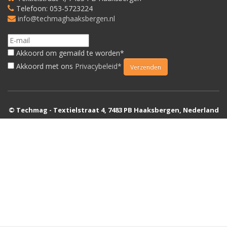
Telefoon: 053-5723224
info@techmaghaaksbergen.nl
Akkoord om gemaild te worden*
Akkoord met ons
Privacybeleid*
© Techmag - Textielstraat 4, 7483 PB Haaksbergen, Nederland