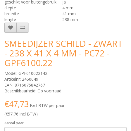
geschikt voor buitengebruik
Ja
diepte
4 mm
breedte
41 mm
lengte
238 mm
SMEEDIJZER SCHILD - ZWART
- 238 X 41 X 4 MM - PC72 -
GPF6100.22
Model: GPF610022142
Artikelnr: 2450649
EAN: 8716075842767
Beschikbaarheid: Op voorraad
€47,73
Excl BTW per paar
(€57,76 incl BTW)
Aantal paar