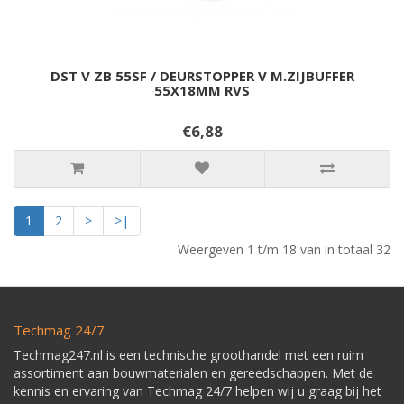
DST V ZB 55SF / DEURSTOPPER V M.ZIJBUFFER
55X18MM RVS
€6,88
1
2
>
>|
Weergeven 1 t/m 18 van in totaal 32
Techmag 24/7
Techmag247.nl is een technische groothandel met een ruim
assortiment aan bouwmaterialen en gereedschappen. Met de
kennis en ervaring van Techmag 24/7 helpen wij u graag bij het