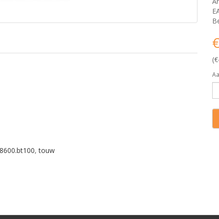
Ar
E
Be
€
(€
Aa
8600.bt100
,
touw