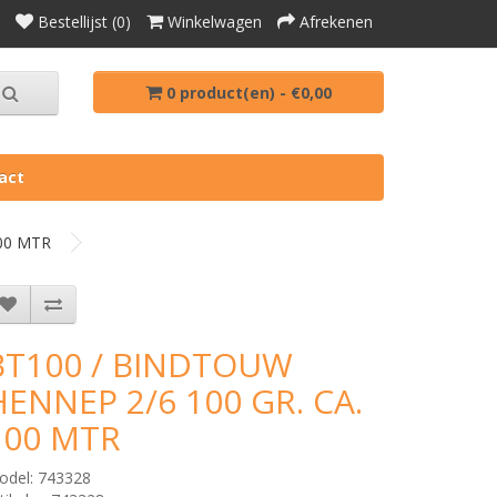
Bestellijst (0)
Winkelwagen
Afrekenen
0 product(en) - €0,00
act
00 MTR
BT100 / BINDTOUW
HENNEP 2/6 100 GR. CA.
100 MTR
odel: 743328