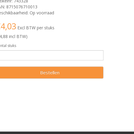
tikelnr: 743328
AN: 8715076710013
schikbaarheid: Op voorraad
4,03
Excl BTW per stuks
4,88 incl BTW)
ntal stuks
Bestellen