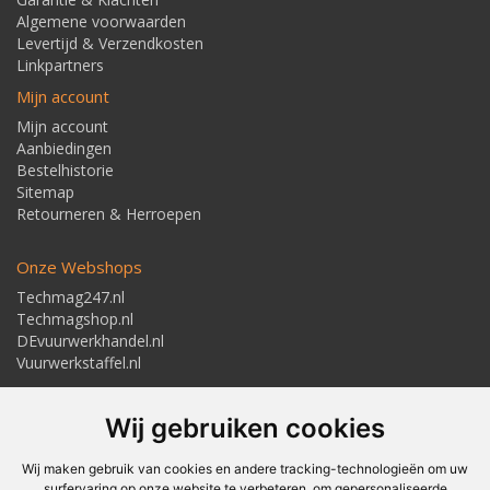
Algemene voorwaarden
Levertijd & Verzendkosten
Linkpartners
Mijn account
Mijn account
Aanbiedingen
Bestelhistorie
Sitemap
Retourneren & Herroepen
Onze Webshops
Techmag247.nl
Techmagshop.nl
DEvuurwerkhandel.nl
Vuurwerkstaffel.nl
Adresgegevens
Wij gebruiken cookies
Textielstraat 4, 7483 PB Haaksbergen
Telefoon: 053-5723224
info@techmaghaaksbergen.nl
Wij maken gebruik van cookies en andere tracking-technologieën om uw
surfervaring op onze website te verbeteren, om gepersonaliseerde