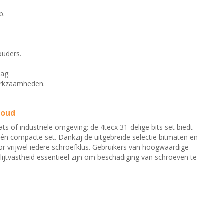
p.
ouders.
lag.
werkzaamheden.
houd
ats of industriële omgeving: de 4tecx 31-delige bits set biedt
én compacte set. Dankzij de uitgebreide selectie bitmaten en
oor vrijwel iedere schroefklus. Gebruikers van hoogwaardige
ijtvastheid essentieel zijn om beschadiging van schroeven te