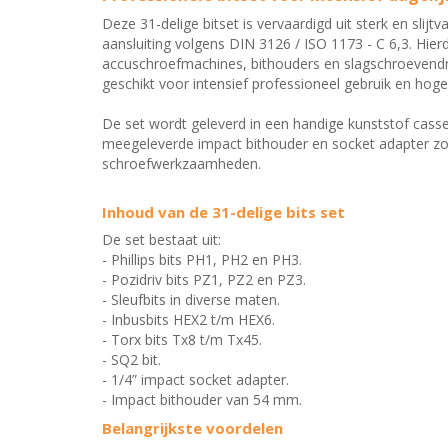
Deze 31-delige bitset is vervaardigd uit sterk en slijt
aansluiting volgens DIN 3126 / ISO 1173 - C 6,3. Hier
accuschroefmachines, bithouders en slagschroevendra
geschikt voor intensief professioneel gebruik en hoge
De set wordt geleverd in een handige kunststof casset
meegeleverde impact bithouder en socket adapter zorgen
schroefwerkzaamheden.
Inhoud van de 31-delige bits set
De set bestaat uit:
- Phillips bits PH1, PH2 en PH3.
- Pozidriv bits PZ1, PZ2 en PZ3.
- Sleufbits in diverse maten.
- Inbusbits HEX2 t/m HEX6.
- Torx bits Tx8 t/m Tx45.
- SQ2 bit.
- 1/4” impact socket adapter.
- Impact bithouder van 54 mm.
Belangrijkste voordelen