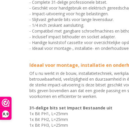
- Complete 31-delige professionele bitset.
- Geschikt voor handgebruik en elektrisch gereedscha
- Impact-uitvoering voor hoge belastingen.
- Slijtvast geharde bits voor lange levensduur.
- 1/4 inch zeskant aansluiting.
- Compatibel met gangbare schroefmachines en bith
- Inclusief impact bithouder en socket adapter.
- Handige kunststof cassette voor overzichtelijke ops
- Ideaal voor montage-, installatie- en onderhouds
Ideaal voor montage, installatie en onder
Of u nu werkt in de bouw, installatietechniek, werkpla
betrouwbaarheid, veelzijdigheid en duurzaamheid in é
de sterke impact-uitvoering is deze bitset geschikt v
bits geven bovendien aan dat een goede passing en sl
voorkomen en efficiënter te werken.
31-delige bits set Impact Bestaande uit
1x Bit PH1, L=25mm
8,9
1x Bit PH2, L=25mm
1x Bit PH3, L=25mm