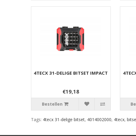
4TECX 31-DELIGE BITSET IMPACT
4TECX
€19,18
Bestellen
Be
Tags:
4tecx 31-delige bitset
,
4014002000
,
4tecx
,
bits