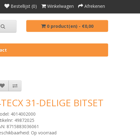
Bestellijst (0)
Winkelwagen
Afrekenen
0 product(en) - €0,00
act
4TECX 31-DELIGE BITSET
odel: 4014002000
tikelnr: 49872025
AN: 8715883036061
schikbaarheid: Op voorraad