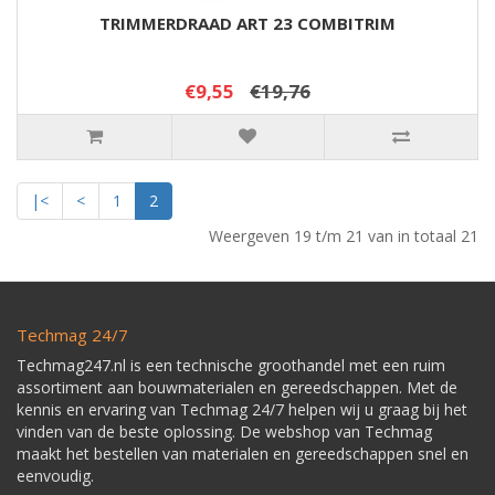
TRIMMERDRAAD ART 23 COMBITRIM
€9,55
€19,76
|<
<
1
2
Weergeven 19 t/m 21 van in totaal 21
Techmag 24/7
Techmag247.nl is een technische groothandel met een ruim
assortiment aan bouwmaterialen en gereedschappen. Met de
kennis en ervaring van Techmag 24/7 helpen wij u graag bij het
vinden van de beste oplossing. De webshop van Techmag
maakt het bestellen van materialen en gereedschappen snel en
eenvoudig.