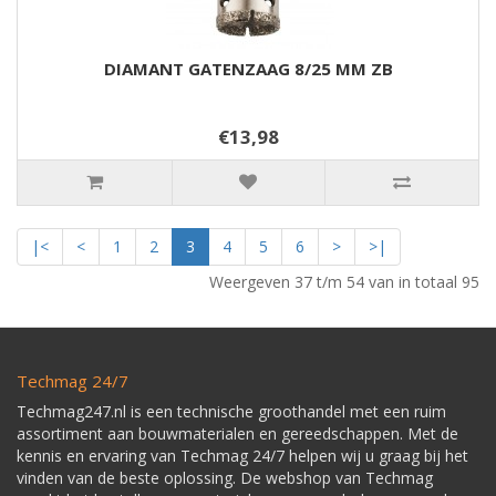
DIAMANT GATENZAAG 8/25 MM ZB
€13,98
|<
<
1
2
3
4
5
6
>
>|
Weergeven 37 t/m 54 van in totaal 95
Techmag 24/7
Techmag247.nl is een technische groothandel met een ruim
assortiment aan bouwmaterialen en gereedschappen. Met de
kennis en ervaring van Techmag 24/7 helpen wij u graag bij het
vinden van de beste oplossing. De webshop van Techmag