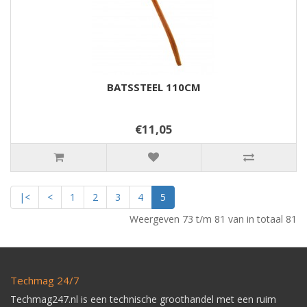
BATSSTEEL 110CM
€11,05
|<
<
1
2
3
4
5
Weergeven 73 t/m 81 van in totaal 81
Techmag 24/7
Techmag247.nl is een technische groothandel met een ruim