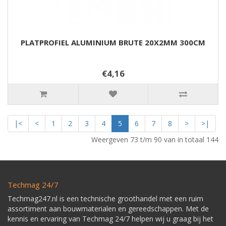
PLATPROFIEL ALUMINIUM BRUTE 20X2MM 300CM
€4,16
|<
<
1
2
3
4
5
6
7
8
>
>|
Weergeven 73 t/m 90 van in totaal 144
Techmag 24/7
Techmag247.nl is een technische groothandel met een ruim
assortiment aan bouwmaterialen en gereedschappen. Met de
kennis en ervaring van Techmag 24/7 helpen wij u graag bij het