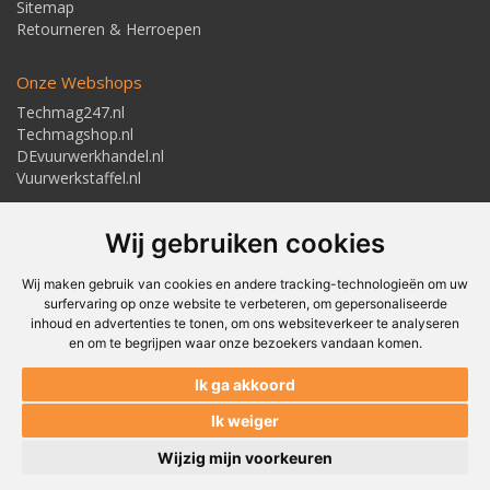
Sitemap
Retourneren & Herroepen
Onze Webshops
Techmag247.nl
Techmagshop.nl
DEvuurwerkhandel.nl
Vuurwerkstaffel.nl
Adresgegevens
Wij gebruiken cookies
Textielstraat 4, 7483 PB Haaksbergen
Telefoon: 053-5723224
info@techmaghaaksbergen.nl
Wij maken gebruik van cookies en andere tracking-technologieën om uw
surfervaring op onze website te verbeteren, om gepersonaliseerde
inhoud en advertenties te tonen, om ons websiteverkeer te analyseren
en om te begrijpen waar onze bezoekers vandaan komen.
Akkoord om gemaild te worden*
Ik ga akkoord
Akkoord met ons
Privacybeleid*
Ik weiger
Wijzig mijn voorkeuren
© Techmag - Textielstraat 4, 7483 PB Haaksbergen, Nederland