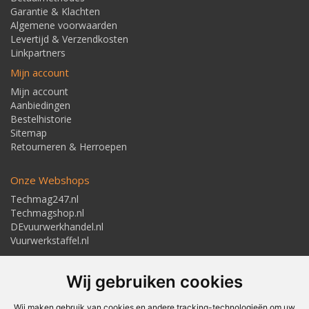
Garantie & Klachten
Algemene voorwaarden
Levertijd & Verzendkosten
Linkpartners
Mijn account
Mijn account
Aanbiedingen
Bestelhistorie
Sitemap
Retourneren & Herroepen
Onze Webshops
Techmag247.nl
Techmagshop.nl
DEvuurwerkhandel.nl
Vuurwerkstaffel.nl
Adresgegevens
Wij gebruiken cookies
Textielstraat 4, 7483 PB Haaksbergen
Telefoon: 053-5723224
info@techmaghaaksbergen.nl
Wij maken gebruik van cookies en andere tracking-technologieën om uw