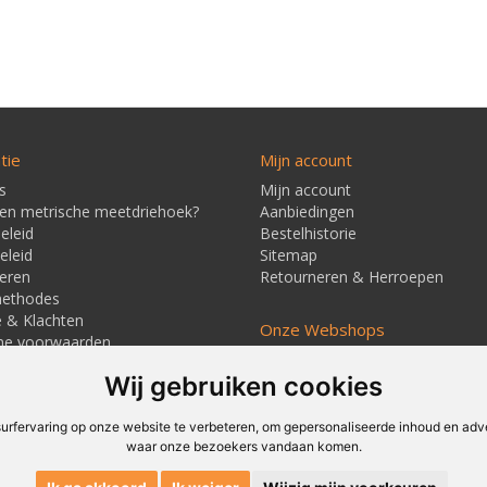
tie
Mijn account
s
Mijn account
een metrische meetdriehoek?
Aanbiedingen
eleid
Bestelhistorie
eleid
Sitemap
eren
Retourneren & Herroepen
methodes
e & Klachten
Onze Webshops
ne voorwaarden
Techmag247.nl
jd & Verzendkosten
Wij gebruiken cookies
Techmagshop.nl
ners
DEvuurwerkhandel.nl
Vuurwerkstaffel.nl
rfervaring op onze website te verbeteren, om gepersonaliseerde inhoud en adver
waar onze bezoekers vandaan komen.