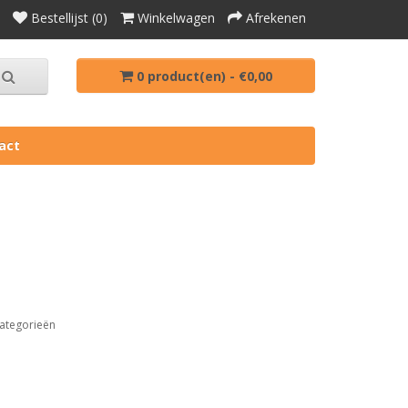
Bestellijst (0)
Winkelwagen
Afrekenen
0 product(en) - €0,00
act
ategorieën