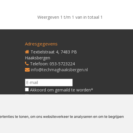
Weergeven 1 t/m 1 van in totaal 1
Adresgegevens
Textielstraat 4, 7483 PB
Haaksbergen
Telefoon: 053-5723224
info@techmaghaaksbergen.nl
Akkoord om gemaild te worden*
Akkoord met ons
Privacybeleid*
tenties te tonen, om ons websiteverkeer te analyseren en om te begrijpen