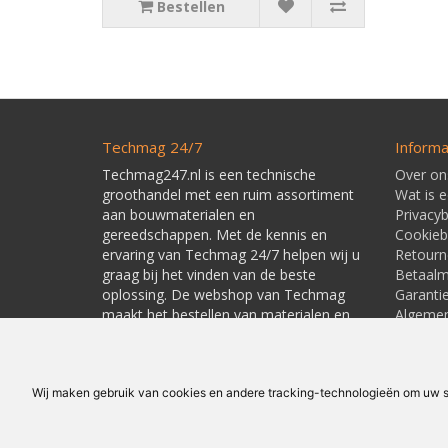
Bestellen
Techmag 24/7
Informa
Techmag247.nl is een technische
Over on
groothandel met een ruim assortiment
Wat is 
aan bouwmaterialen en
Privacyb
gereedschappen. Met de kennis en
Cookieb
ervaring van Techmag 24/7 helpen wij u
Retourn
graag bij het vinden van de beste
Betaal
oplossing. De webshop van Techmag
Garanti
maakt het bestellen van materialen en
Algeme
gereedschappen snel en eenvoudig.
Leverti
Linkpart
Wij maken gebruik van cookies en andere tracking-technologieën om uw su