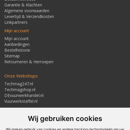
Garantie & Klachten
Algemene voorwaarden
Levertijd & Verzendkosten
Linkpartners
Mijn account
Mijn account
Aanbiedingen
Bestelhistorie
Sitemap
Retourneren & Herroepen
Onze Webshops
Techmag247.nl
Techmagshop.nl
DEvuurwerkhandel.nl
Vuurwerkstaffel.nl
Adresgegevens
Wij gebruiken cookies
Textielstraat 4, 7483 PB Haaksbergen
Telefoon: 053-5723224
info@techmaghaaksbergen.nl
Wij maken gebruik van cookies en andere tracking-technologieën om uw