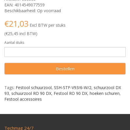
EAN: 4014549077559
Beschikbaarheid: Op voorraad
€21,03
Excl BTW per stuks
(€25,45 incl BTW)
Aantal stuks
Bestellen
Tags:
Festool schuurzool
,
SSH-STF-V93/6-W/2
,
schuurzool DX
93
,
schuurzool RO 90 DX
,
Festool RO 90 DX
,
hoeken schuren
,
Festool accessoires
Techmag 24/7