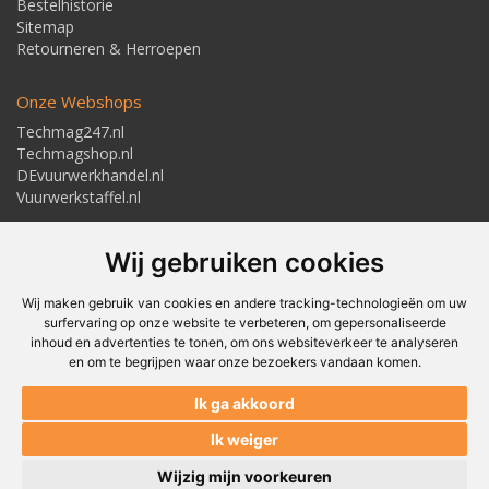
Bestelhistorie
Sitemap
Retourneren & Herroepen
Onze Webshops
Techmag247.nl
Techmagshop.nl
DEvuurwerkhandel.nl
Vuurwerkstaffel.nl
Adresgegevens
Wij gebruiken cookies
Textielstraat 4, 7483 PB Haaksbergen
Telefoon: 053-5723224
info@techmaghaaksbergen.nl
Wij maken gebruik van cookies en andere tracking-technologieën om uw
surfervaring op onze website te verbeteren, om gepersonaliseerde
inhoud en advertenties te tonen, om ons websiteverkeer te analyseren
en om te begrijpen waar onze bezoekers vandaan komen.
Akkoord om gemaild te worden*
Ik ga akkoord
Akkoord met ons
Privacybeleid*
Ik weiger
Wijzig mijn voorkeuren