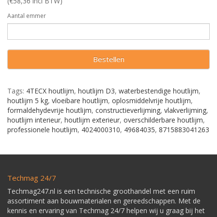
(€58,36 incl BTW)
Aantal emmer
Bestellen
Tags:
4TECX houtlijm
,
houtlijm D3
,
waterbestendige houtlijm
,
houtlijm 5 kg
,
vloeibare houtlijm
,
oplosmiddelvrije houtlijm
,
formaldehydevrije houtlijm
,
constructieverlijming
,
vlakverlijming
,
houtlijm interieur
,
houtlijm exterieur
,
overschilderbare houtlijm
,
professionele houtlijm
,
4024000310
,
49684035
,
8715883041263
Techmag 24/7
Techmag247.nl is een technische groothandel met een ruim
assortiment aan bouwmaterialen en gereedschappen. Met de
kennis en ervaring van Techmag 24/7 helpen wij u graag bij het